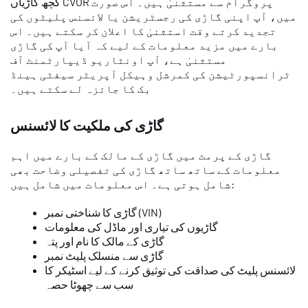
کچھ گاڑیاں CVOR پروگرام سے مستثنیٰ ہیں۔ اس صورت
میں، آپ اپنی گاڑی کی رجسٹریشن یا لائسنس پلیٹوں کی
تجدید کرتے وقت استثنیٰ کا اعلان کر سکتے ہیں۔ اس
بارے میں مزید معلومات کے لیے کہ آیا آپ کی گاڑی
مستثنیٰ ہے، آپ اونٹاریو ڈیپارٹمنٹ آف
ٹرانسپورٹیشن کی کمرشل وہیکل آپریٹر سیفٹی ہینڈ
بک کا جائزہ لے سکتے ہیں۔
گاڑی کی ملکیت کا لائسنس
گاڑی کے پرمٹ میں گاڑی کے مالک کے بارے میں اہم
معلومات کے ساتھ ساتھ گاڑی کی تفصیلی وضاحت بھی
شامل ہوتی ہے۔ اس معلومات میں شامل ہیں:
گاڑی کا شناختی نمبر (VIN)
گاڑیوں کی تیاری اور ماڈل کی معلومات
گاڑی کے مالک کا نام اور پتہ
گاڑی سے منسلک پلیٹ نمبر
لائسنس پلیٹ کی صداقت کی توثیق کرنے کے لیے اسٹیکر کا
سب سے چھوٹا حصہ