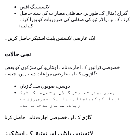
لائسنسنگ آفس
گیراج (مثال کے طور پر، حفاظتی معیارات کی سند حاصل
کرنے کے لیے یا ڈرائیو کی صفائی کی ضروریات کو پورا کرنے
کے لیے)
ایک عارضی لائسنس پلیٹ اسٹیکر حاصل کریں۔
نجی حالات
خصوصی ڈرائیور کے اجازت نامے اونٹاریو کی سڑکوں کو بعض
گاڑیوں کے لیے عارضی مراعات دیتے ہیں، جیسے:
دوسرے صوبوں سے گاڑیاں
بھری ہوئی تجارتی گاڑیاں – جیسے کہ ٹرک
ٹریلر کو کھینچتا ہے یا ایک مخصوص وزن سے
زیادہ سامان لے جاتا ہے۔
گاڑی کے لیے خصوصی اجازت نامہ حاصل کرنا
لائسنس پلیٹیں اور توثیق کے اسٹیکرز