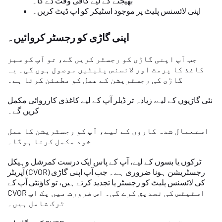
بھیجنے کے لیے کافی وقت دے گا۔
اپنی لائسنس پلیٹ پر موجود اسٹیکر کو اپ ڈیٹ کریں۔
اپنی گاڑی کو رجسٹر کروائیں۔
جب آپ اپنی گاڑی کو رجسٹر کریں گے، تو آپ کو سبز
کاغذ کا پرمٹ اور لائسنس پلیٹیں موصول ہوں گی۔ یہ
گاڑی کی رجسٹریشن کے عمل کو مطمئن کرتا ہے۔
نئی گاڑیوں کے لیے، زیادہ تر ڈیلر آپ کے لیے کاغذی کارروائی مکمل
کریں گے۔
استعمال شدہ کاروں کے لیے، آپ کو رجسٹریشن کا عمل
خود مکمل کرنا ہوگا۔
ٹرکوں یا بسوں کے لیے، آپ کے پاس ایک درست کمرشل وہیکل
آپریٹر (CVOR) رجسٹریشن ہونا ضروری ہے۔ جب آپ اپنی گاڑی
کی لائسنس پلیٹ کو رجسٹر یا تجدید کرتے ہیں، تو کاؤنٹی آپ کے
CVOR اسٹیٹس کی تصدیق کرے گی۔ اس ضرورت میں پک اپ
ٹرک شامل ہیں۔