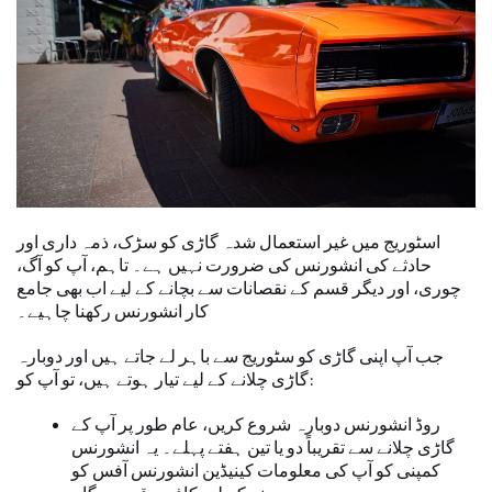
اسٹوریج میں غیر استعمال شدہ گاڑی کو سڑک، ذمہ داری اور
حادثے کی انشورنس کی ضرورت نہیں ہے۔ تاہم، آپ کو آگ،
چوری، اور دیگر قسم کے نقصانات سے بچانے کے لیے اب بھی جامع
کار انشورنس رکھنا چاہیے۔
جب آپ اپنی گاڑی کو سٹوریج سے باہر لے جاتے ہیں اور دوبارہ
گاڑی چلانے کے لیے تیار ہوتے ہیں، تو آپ کو:
روڈ انشورنس دوبارہ شروع کریں، عام طور پر آپ کے
گاڑی چلانے سے تقریباً دو یا تین ہفتے پہلے۔ یہ انشورنس
کمپنی کو آپ کی معلومات کینیڈین انشورنس آفس کو