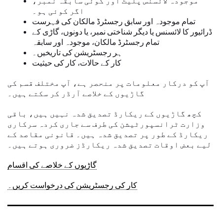
موجودہ لائسنس پلیٹ اور کوئی سابقہ ​​نمبر،
اگر کوئی ہو۔
تمام موجودہ اور سابق رجسٹرڈ مالکان کی فہرست
ڈرائیور کا لائسنس یا دیگر شناختی نمبر، یا دونوں، گاڑی کے
تمام رجسٹرڈ مالکان، موجودہ اور سابقہ
ہر رجسٹریشن کی تاریخیں۔
کار کے حالات، کار کی حیثیت
آپ کو درکار معلومات پر منحصر ہے، آپ مختلف قسم کی
گاڑیوں کے خلاصے آرڈر کر سکتے ہیں۔
کچھ گاڑیوں کے ریکارڈ تصدیق شدہ نہیں ہیں، باقی
وزارت ٹرانسپورٹیشن کی طرف سے جاری کردہ سرکاری
ریکارڈ کے طور پر تصدیق شدہ ہیں۔ قانونی مقاصد کے
لیے بعض اوقات تصدیق شدہ ریکارڈز ضروری ہوتے ہیں۔
گاڑیوں کے خلاصے کی اقسام
کار کی رجسٹریشن کی درخواست کریں۔