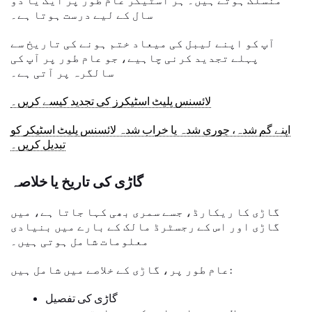
سال کے لیے درست ہوتا ہے۔
آپ کو اپنے لیبل کی میعاد ختم ہونے کی تاریخ سے
پہلے تجدید کرنی چاہیے، جو عام طور پر آپ کی
سالگرہ پر آتی ہے۔
لائسنس پلیٹ اسٹیکرز کی تجدید کیسے کریں۔
اپنے گم شدہ، چوری شدہ یا خراب شدہ لائسنس پلیٹ اسٹیکر کو
تبدیل کریں۔
گاڑی کی تاریخ یا خلاصہ
گاڑی کا ریکارڈ، جسے سمری بھی کہا جاتا ہے، میں
گاڑی اور اس کے رجسٹرڈ مالک کے بارے میں بنیادی
معلومات شامل ہوتی ہیں۔
عام طور پر، گاڑی کے خلاصے میں شامل ہیں:
گاڑی کی تفصیل