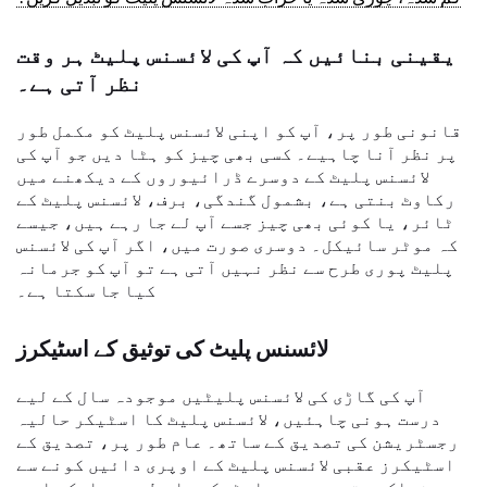
یقینی بنائیں کہ آپ کی لائسنس پلیٹ ہر وقت
نظر آتی ہے۔
قانونی طور پر، آپ کو اپنی لائسنس پلیٹ کو مکمل طور
پر نظر آنا چاہیے۔ کسی بھی چیز کو ہٹا دیں جو آپ کی
لائسنس پلیٹ کے دوسرے ڈرائیوروں کے دیکھنے میں
رکاوٹ بنتی ہے، بشمول گندگی، برف، لائسنس پلیٹ کے
ٹائر، یا کوئی بھی چیز جسے آپ لے جا رہے ہیں، جیسے
کہ موٹر سائیکل۔ دوسری صورت میں، اگر آپ کی لائسنس
پلیٹ پوری طرح سے نظر نہیں آتی ہے تو آپ کو جرمانہ
کیا جا سکتا ہے۔
لائسنس پلیٹ کی توثیق کے اسٹیکرز
آپ کی گاڑی کی لائسنس پلیٹیں موجودہ سال کے لیے
درست ہونی چاہئیں، لائسنس پلیٹ کا اسٹیکر حالیہ
رجسٹریشن کی تصدیق کے ساتھ۔ عام طور پر، تصدیق کے
اسٹیکرز عقبی لائسنس پلیٹ کے اوپری دائیں کونے سے
منسلک ہوتے ہیں۔ ہر اسٹیکر عام طور پر ایک یا دو