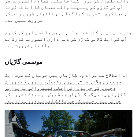
والے نقصان کو پورا کیا جا سکے۔ تصادم انشورنس جو
آپ کی گاڑی کو پہنچنے والے نقصان کا احاطہ کرتا
ہے، اگرچہ تجویز کیا گیا ہے، قانونی طور پر اس کی
ضرورت نہیں ہے۔
چاہے آپ اپنی کار خود چلا رہے ہوں یا کسی اور کی کار،
آپ کو ایک گلابی گاڑی کی ذمہ داری انشورنس کارڈ لے
جانے کی ضرورت ہے۔
موسمی گاڑیاں
اس اصطلاح سے مراد وہ گاڑیاں ہیں جو سال کے صرف ایک
حصے میں چلائی جاتی ہیں، بشمول سردیوں کے دوران
ذخیرہ کی جانے والی اعلیٰ قیمت والی یا پرانی
گاڑیاں یا دیگر گاڑیاں جو طویل عرصے تک ذخیرہ کی
جاتی ہیں، جیسے کہ جب مالک گھر سے دور ہوتا ہے۔