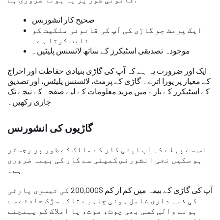
صحیح کار انشورنس
ایک پرمٹ جو گاڑی کی آپ کی قانونی ملکیت کو
ثابت کرتا ہے۔
موجودہ تصدیقی اسٹیکرز کے ساتھ لائسنس پلیٹیں۔
ایک اور ضرورت یہ ہے کہ آپ کی گاڑی بنیادی حفاظت اور اخراج
کے معیار پر پورا اترے۔ گاڑی کے پرمٹ، لائسنس پلیٹس، اور تصدیق
کے اسٹیکرز کے بارے میں مزید معلومات کے لیے صفحہ کے نیچے تک
جاری رکھیں۔
گاڑیوں کی انشورنس
اس سے پہلے کہ آپ اپنی کار کے مالک کے طور پر رجسٹر
ہو سکیں نجی انشورنس کمپنی سے کار کی بیمہ ضروری
ہے۔
آپ کی گاڑی کے بیمہ میں کم از کم $200,000 کی تیسری پارٹی
کی ذمہ داری شامل ہونی چاہیے تاکہ سڑک حادثے سے
ہونے والی کسی بھی چوٹ، موت، یا املاک کو پہنچنے