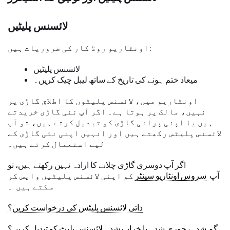
لائسنس پلیٹیں
اونٹاریو روڈ کار کی ضروریات ہیں:
لائسنس پلیٹیں
میعاد ختم ہونے کی تاریخ کے ساتھ لیبل چیک کریں۔
اونٹاریو میں، لائسنس پلیٹوں کا اطلاق گاڑی پر
نہیں، مالک پر ہوتا ہے۔ اگر آپ نئی گاڑی خریدتے
ہیں یا اپنی پرانی گاڑی کو تبدیل کرتے ہیں، تو آپ
لائسنس پلیٹس رکھتے ہیں اور انہیں اپنی نئی گاڑی کے
لیے استعمال کرتے ہیں۔
اگر آپ دوسری گاڑی چلانے کا ارادہ نہیں رکھتے ہیں، تو
آپ
سروس اونٹاریو سینٹر
کو اپنی لائسنس پلیٹیں واپس کر
سکتے ہیں ۔
ذاتی لائسنس پلیٹس کی درخواست کریں؟
گم شدہ، چوری شدہ یا خراب شدہ لائسنس پلیٹ کو تبدیل کریں؟