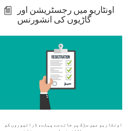
اونٹاریو میں رجسٹریشن اور
گاڑیوں کی انشورنس
اونٹاریو میں سڑک پر جانے سے پہلے، ڈرائیوروں کو
قانونی طور پر یہ ہونا ضروری ہے: