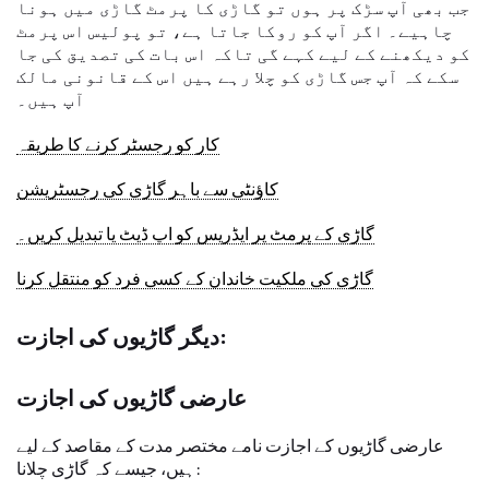
جب بھی آپ سڑک پر ہوں تو گاڑی کا پرمٹ گاڑی میں ہونا
چاہیے۔ اگر آپ کو روکا جاتا ہے، تو پولیس اس پرمٹ
کو دیکھنے کے لیے کہے گی تاکہ اس بات کی تصدیق کی جا
سکے کہ آپ جس گاڑی کو چلا رہے ہیں اس کے قانونی مالک
آپ ہیں۔
کار کو رجسٹر کرنے کا طریقہ
کاؤنٹی سے باہر گاڑی کی رجسٹریشن
گاڑی کے پرمٹ پر ایڈریس کو اپ ڈیٹ یا تبدیل کریں۔
گاڑی کی ملکیت خاندان کے کسی فرد کو منتقل کرنا
دیگر گاڑیوں کی اجازت:
عارضی گاڑیوں کی اجازت
عارضی گاڑیوں کے اجازت نامے مختصر مدت کے مقاصد کے لیے
ہیں، جیسے کہ گاڑی چلانا: