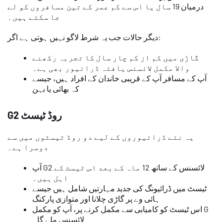
درمیان 19 سال یا اس سے کم عمر کے تین مسافروں کو لے
جا سکتے ہیں۔
دیگر حالات جب یہ شرط لاگو نہیں ہوتی ہے اگر:
گاڑی میں کم از کم چار سال کا تجربہ رکھنے
والا مکمل لائسنس یافتہ ڈرائیور بھی ہے۔
آپ کے مسافر آپ کے قریبی خاندان کے افراد ہیں، جیسے
کہ بھائی یا بہن
G2 روڈ ٹیسٹ
یہ نئے ڈرائیوروں کے لیے دو روڈ ٹیسٹوں میں سے
دوسرا ہے۔
آپ G2 لائسنس کے ساتھ 12 ماہ کے بعد اس ٹیسٹ کے
اہل ہیں۔
ٹیسٹ میں ڈرائیونگ کی جدید مہارتیں شامل ہیں جیسے
ہائی وے پر گاڑی چلانا اور متوازی پارکنگ
اس ٹیسٹ کو کامیابی سے مکمل کرنے پر، آپ کو مکمل G
لائسنس ملے گا۔