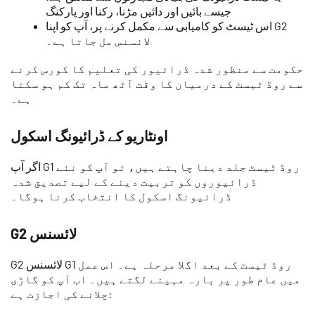
جیسے بائیں اور دائیں مڑنا، رکنا اور پارکنگ
اس ٹیسٹ کو کامیابی سے مکمل کرنے پر، آپ کو اپنا G2
لائسنس مل جاتا ہے۔
حکومت سے منظور شدہ ڈرائیور کی تعلیم کا کورس کرنے
سے روڈ ٹیسٹ کے درمیان کا وقت آٹھ ماہ تک کم ہو سکتا
ہے۔
اونٹاریو کے ڈرائیونگ اسکول
اگر آپ G1 روڈ ٹیسٹ جلد دینا چاہتے ہیں، تو آپ کو نئے
ڈرائیوروں کو تربیت دینے کے لیے تصدیق شدہ
ڈرائیونگ اسکول کا انتخاب کرنا ہوگا۔
G2 لائسنس
G2 لائسنس G1 روڈ ٹیسٹ کے بعد اگلا مرحلہ ہے۔ اس عمل
میں عام طور پر بارہ مہینے لگتے ہیں۔ اب آپ کو گاڑی
چلانے کی اجازت ہے: