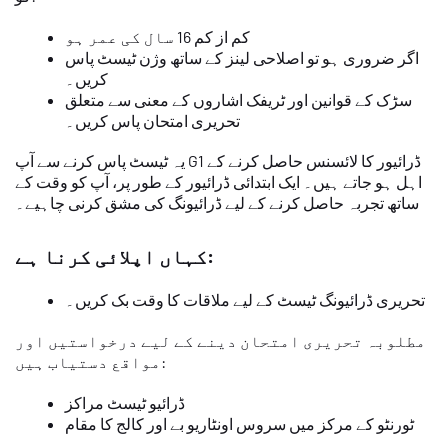
کم از کم 16 سال کی عمر ہو
اگر ضروری ہو تو اصلاحی لینز کے ساتھ وژن ٹیسٹ پاس
کریں۔
سڑک کے قوانین اور ٹریفک اشاروں کے معنی سے متعلق
تحریری امتحان پاس کریں۔
یہ ٹیسٹ پاس کرنے سے آپ G1 ڈرائیور کا لائسنس حاصل کرنے کے
اہل ہو جاتے ہیں۔ ایک ابتدائی ڈرائیور کے طور پر، آپ کو وقت کے
ساتھ تجربہ حاصل کرنے کے لیے ڈرائیونگ کی مشق کرنی چاہیے۔
کہاں اپلائی کرنا ہے:
تحریری ڈرائیونگ ٹیسٹ کے لیے ملاقات کا وقت بک کریں۔
مطلوبہ تحریری امتحان دینے کے لیے درخواستیں اور
مواقع دستیاب ہیں:
ڈرائیو ٹیسٹ مراکز
ٹورنٹو کے مرکز میں سروس اونٹاریو بے اور کالج کا مقام