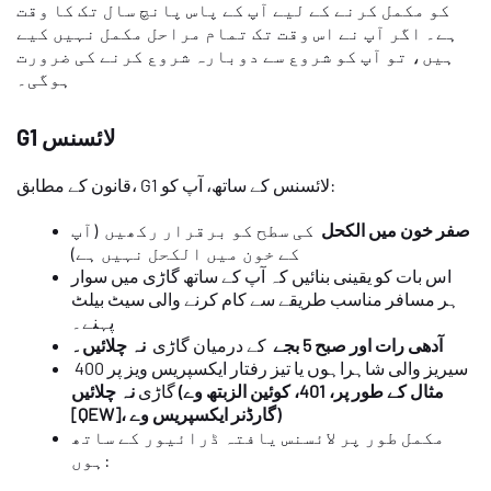
کو مکمل کرنے کے لیے آپ کے پاس پانچ سال تک کا وقت
ہے۔ اگر آپ نے اس وقت تک تمام مراحل مکمل نہیں کیے
ہیں، تو آپ کو شروع سے دوبارہ شروع کرنے کی ضرورت
ہوگی۔
G1 لائسنس
قانون کے مطابق، G1 لائسنس کے ساتھ، آپ کو:
صفر خون میں الکحل
کی سطح کو برقرار رکھیں (آپ
کے خون میں الکحل نہیں ہے)
اس بات کو یقینی بنائیں کہ آپ کے ساتھ گاڑی میں سوار
ہر مسافر مناسب طریقے سے کام کرنے والی سیٹ بیلٹ
پہنے۔
آدھی رات اور صبح 5 بجے
کے درمیان گاڑی
نہ چلائیں۔
400 سیریز والی شاہراہوں یا تیز رفتار ایکسپریس ویز پر
گاڑی
نہ چلائیں (مثال کے طور پر، 401، کوئین الزبتھ وے
[QEW]، گارڈنر ایکسپریس وے)
مکمل طور پر لائسنس یافتہ ڈرائیور کے ساتھ
ہوں: