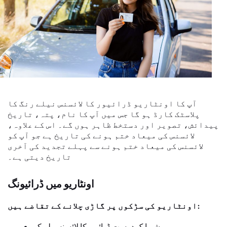
آپ کا اونٹاریو ڈرائیور کا لائسنس نیلے رنگ کا
پلاسٹک کارڈ ہو گا جس میں آپ کا نام، پتہ، تاریخ
پیدائش، تصویر اور دستخط ظاہر ہوں گے۔ اس کے علاوہ،
لائسنس کی میعاد ختم ہونے کی تاریخ ہے جو آپ کو
لائسنس کی میعاد ختم ہونے سے پہلے تجدید کی آخری
تاریخ دیتی ہے۔
اونٹاریو میں ڈرائیونگ
اونٹاریو کی سڑکوں پر گاڑی چلانے کے تقاضے ہیں:
ہمیشہ ایک درست ڈرائیور کا لائسنس لے کر