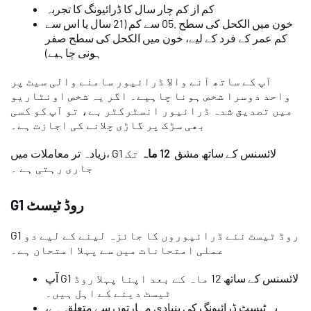
کم از کم چار سال کا ڈرائیونگ کا تجربہ
خون میں الکحل کی سطح .05 سے کم (21 سال یا اس سے
کم عمر کے فرد کے لیے، خون میں الکحل کی سطح صفر
ہونی چاہیے)
آپ کے ساتھ آنے والا ڈرائیور سامنے والی سیٹ پر
واحد دوسرا شخص ہونا چاہیے۔ اگر یہ شخص اونٹاریو
میں تصدیق شدہ ڈرائیور انسٹرکٹر ہے، تو آپ کو کسی
بھی سڑک پر گاڑی چلانے کی اجازت ہے۔
زیادہ تر معاملات میں، G1 لائسنس کے ساتھ مشق
12 ماہ
تک
جاری رہتی ہے ۔
G1 روڈ ٹیسٹ
G1 روڈ ٹیسٹ نئے ڈرائیوروں کا جائزہ لینے کے لیے دو
عملی امتحانات میں سے پہلا امتحان ہے۔
آپ G1 لائسنس کے ساتھ 12 ماہ کے بعد اپنا پہلا روڈ
ٹیسٹ دینے کے اہل ہیں۔
یہ ٹیسٹ ڈرائیونگ کی بنیادی مہارتوں سے متعلق ہے،