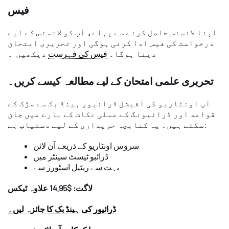
فیس
اپنا لائسنس حاصل کرنے سے پہلے، آپ کو لائسنس کے لیے
درخواست کی فیس ادا کرنی ہوگی اور تحریری امتحان
دینا ہوگا۔
فیس کی فہرست
دیکھیں ۔
تحریری علمی امتحان کے لیے مطالعہ کیسے کریں۔
آپ اونٹاریو کی آفیشل ڈرائیور ہینڈ بک سے سڑک کے
قواعد اور ڈرائیونگ کے عملی نکات کے بارے میں جان
سکتے ہیں۔ یہ کتابچہ خریداری کے لیے دستیاب ہے:
سروس اونٹاریو کے ذریعے آن لائن
ڈرائیو ٹیسٹ سینٹر میں
بہت سے ریٹیل اسٹورز سے
لاگت: $14.95 علاوہ ٹیکس
ڈرائیور کی ہینڈ بک کا جائزہ لیں۔