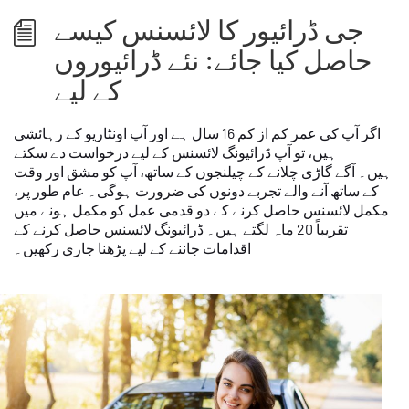
جی ڈرائیور کا لائسنس کیسے
حاصل کیا جائے: نئے ڈرائیوروں
کے لیے
اگر آپ کی عمر کم از کم 16 سال ہے اور آپ اونٹاریو کے رہائشی
ہیں، تو آپ ڈرائیونگ لائسنس کے لیے درخواست دے سکتے
ہیں۔ آگے گاڑی چلانے کے چیلنجوں کے ساتھ، آپ کو مشق اور وقت
کے ساتھ آنے والے تجربے دونوں کی ضرورت ہوگی۔ عام طور پر،
مکمل لائسنس حاصل کرنے کے دو قدمی عمل کو مکمل ہونے میں
تقریباً 20 ماہ لگتے ہیں۔ ڈرائیونگ لائسنس حاصل کرنے کے
اقدامات جاننے کے لیے پڑھنا جاری رکھیں۔