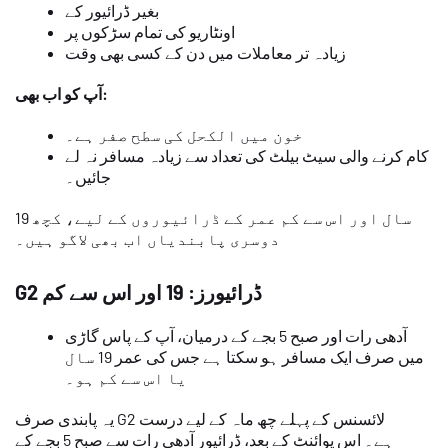
بغیر ڈرائیور کے
اونٹاریو کی تمام سڑکوں پر
زیادہ تر معاملات میں دن کے کسی بھی وقت
آپ کو اب بھی:
خون میں الکحل کی سطح صفر ہے۔
کام کرنے والی سیٹ بیلٹ کی تعداد سے زیادہ مسافر نہ لے
جائیں۔
19 سال اور اس سے کم عمر کے ڈرائیوروں کے لیے، کچھ
دوسری پابندیاں اب بھی لاگو ہیں۔
G2 ڈرائیورز: 19 اور اس سے کم
آدھی رات اور صبح 5 بجے کے درمیان، آپ کے پاس گاڑی
میں صرف ایک مسافر ہو سکتا ہے جس کی عمر 19 سال
یا اس سے کم ہو۔
یہ پابندی صرف G2 لائسنس کے پہلے چھ ماہ کے لیے درست
ہے۔ اس پوائنٹ کے بعد، ڈرائیور آدھی رات سے صبح 5 بجے کے