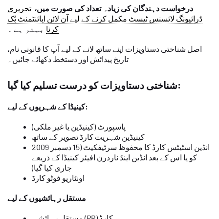
درخواست دہندگان کی زیادہ تعداد کی صورت میں،
تحریری
ڈرائیونگ لائسنس ٹیسٹ مکمل کرنے کے لیے آن لائن اپائنٹمنٹ بُک
کرنا
بہتر ہے ۔
اصل شناختی دستاویزات اپنے ساتھ لانے کے لیے آپ کا قانونی نام،
تاریخ پیدائش اور دستخط دکھائے جائیں۔
شناختی دستاویزات کو درست تسلیم کیا گیا:
کینیڈا کے شہریوں کے لیے:
پاسپورٹ (کینیڈین یا غیر ملکی)
کینیڈین شہریت کارڈ تصویر کے ساتھ
انڈین اسٹیٹس کارڈ کا محفوظ سرٹیفکیٹ (15 دسمبر 2009
کو یا اس کے بعد انڈین اینڈ ناردرن افیئر کینیڈا کے ذریعے
جاری کیا گیا)
اونٹاریو فوٹو کارڈ
مستقل رہائشیوں کے لیے
مستقل رہائشی (PR) کارڈ