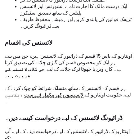
ایک درست مالک کا اجازت نامہ، انشورنس اور لائسنس
پلیٹس کے ساتھ تصدیق اسٹیکرز
ٹریفک قوانین کی پابندی کریں اور ہمیشہ محفوظ طریقے
سے ڈرائیونگ کریں۔
لائسنس کی اقسام
اونٹاریو کے پاس 15 قسم کے ڈرائیور کے لائسنس ہیں، جن میں سے
ہر ایک کو مخصوص قسم کی گاڑی چلانے کی تصدیق کرتا
ہے۔ کار، وین یا چھوٹا ٹرک چلانے کے لیے
جی کلاس لائسنس کی
ضرورت ہے۔
ہر قسم کے لائسنس کے ساتھ منسلک شرائط کو چیک کرنے کے
لیے، حکومت اونٹاریو کے
لائسنسوں کی مکمل فہرست
دیکھیں
۔
ڈرائیونگ لائسنس کے لیے درخواست کیسے دیں۔
اونٹاریو کے ڈرائیور کے لائسنس کے لیے درخواست دینے کے لیے، آپ
کو: