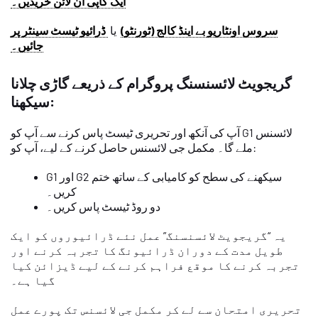
ایک کاپی آن لائن خریدیں۔
سروس اونٹاریو بے اینڈ کالج (ٹورنٹو)
یا
ڈرائیو ٹیسٹ سینٹر پر
جائیں۔
گریجویٹ لائسنسنگ پروگرام کے ذریعے گاڑی چلانا
سیکھنا:
آپ کی آنکھ اور تحریری ٹیسٹ پاس کرنے سے آپ کو G1 لائسنس
ملے گا۔ مکمل جی لائسنس حاصل کرنے کے لیے، آپ کو:
G1 اور G2 سیکھنے کی سطح کو کامیابی کے ساتھ ختم
کریں۔
دو روڈ ٹیسٹ پاس کریں۔
یہ “گریجویٹ لائسنسنگ” عمل نئے ڈرائیوروں کو ایک
طویل مدت کے دوران ڈرائیونگ کا تجربہ کرنے اور
تجربہ کرنے کا موقع فراہم کرنے کے لیے ڈیزائن کیا
گیا ہے۔
تحریری امتحان سے لے کر مکمل جی لائسنس تک پورے عمل