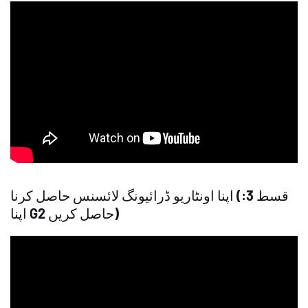
اپنا اونٹاریو ڈرائیونگ لائسنس حاصل کرنا (قسط 3:
اپنا G2 حاصل کریں)