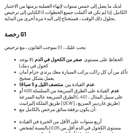
لديك ما يصل إلى خمس سنوات لإنهاء العملية برمتها من الاختبار
الكتابي إلى ترخيص G الكامل. إذا لم تكن قد أكملت جميع الخطوات
بحلول ذلك الوقت ، فستحتاج إلى البدء مرة أخرى من البداية.
رخصة G1
بموجب القانون ، مع ترخيص G1 ، يجب عليك:
الحفاظ على مستوى
صفر من الكحول في الدم
(لا يوجد
كحول في دمك)
تأكد من أن كل راكب يركب السيارة معك يرتدي حزام أمان
يعمل بشكل صحيح
عدم
القيادة بين
منتصف الليل و 5 صباحًا
عدم
القيادة على الطرق السريعة من السلسلة 400 أو
الطرق السريعة عالية السرعة (على سبيل المثال ، 401 ،
طريق الملكة إليزابيث [QEW] ، طريق غاردينر السريع)
أن يكون برفقة سائق مرخص بالكامل مع:
أربع سنوات على الأقل من الخبرة في القيادة
مستوى الكحول في الدم أقل من 0.05 (بالنسبة لشخص