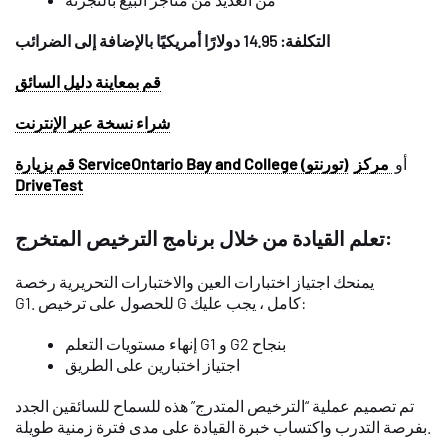
التكلفة: 14.95 دولارًا أمريكيًا بالإضافة إلى الضرائب
قم بمعاينة دليل السائق
شراء نسخة عبر الإنترنت
أو
مركز
قم بزيارة ServiceOntario Bay and College (تورنتو)
DriveTest
تعلم القيادة من خلال برنامج الترخيص المتخرج:
يمنحك اجتياز اختبارات العين والاختبارات التحريرية رخصة
G1. للحصول على ترخيص G كامل ، يجب عليك:
إنهاء مستويات التعلم G1 و G2 بنجاح
اجتياز اختبارين على الطريق
تم تصميم عملية “الترخيص المتدرج” هذه للسماح للسائقين الجدد
بفرصة التدرب واكتساب خبرة القيادة على مدى فترة زمنية طويلة.