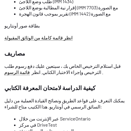
طلب وضع اللاجئ (IMM 1434)
إقرار نية المطالبة بوضع اللاجئ (IMM 7703) مع الصورة
تقرير بموجب قانون الهجرة (IMM 1442) مع الصورة
بطاقة صور أونتاريو
انظر قائمة كاملة من الوثائق المقبولة
مصاريف
قبل استلام الترخيص الخاص بك ، سيتعين عليك دفع رسوم طلب
.
الترخيص وإجراء الاختبار الكتابي. انظر
قائمة الرسوم
كيفية الدراسة لامتحان المعرفة الكتابي
يمكنك التعرف على قواعد الطريق ونصائح القيادة العملية من دليل
السائق الرسمي في أونتاريو. هذا الكتيب متاح للشراء:
عبر الإنترنت من خلال ServiceOntario
في مركز DriveTest
من العديد من متاجر البيع بالتجزئة