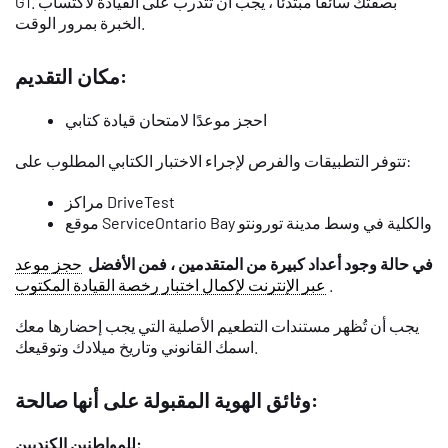
G1. بصفتك سائقًا مبتدئًا ، يجب أن تتدرب على القيادة لاكتساب
الخبرة بمرور الوقت.
مكان التقديم:
احجز موعدًا لامتحان قيادة كتابي
تتوفر التطبيقات والفرص لإجراء الاختبار الكتابي المطلوب على:
مراكز DriveTest
موقع ServiceOntario Bay والكلية في وسط مدينة تورونتو
في حالة وجود أعداد كبيرة من المتقدمين ، فمن الأفضل
حجز موعد
.
عبر الإنترنت لإكمال اختبار رخصة القيادة المكتوب
يجب أن تُظهر مستندات التطعيم الأصلية التي يجب إحضارها معك
اسمك القانوني وتاريخ ميلادك وتوقيعك.
وثائق الهوية المقبولة على أنها صالحة:
للمواطنين الكنديين: